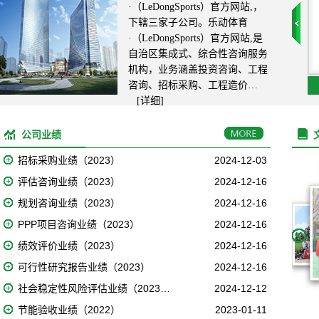
·（LeDongSports）官方网站,，
下辖三家子公司。乐动体育
·（LeDongSports）官方网站,是
自治区集成式、综合性咨询服务
机构，业务涵盖投资咨询、工程
咨询、招标采购、工程造价…
单位乙级专业资信证书
工程监理企业资质
[详细]
公司业绩
招标采购业绩（2023）
2024-12-03
评估咨询业绩（2023）
2024-12-16
规划咨询业绩（2023）
2024-12-16
PPP项目咨询业绩（2023）
2024-12-16
绩效评价业绩（2023）
2024-12-16
可行性研究报告业绩（2023）
2024-12-16
社会稳定性风险评估业绩（2023…
2024-12-12
节能验收业绩（2022）
2023-01-11