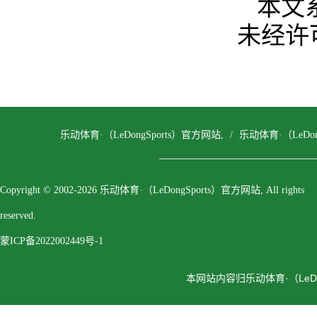
本文
未经许
乐动体育·（LeDongSports）官方网站,
/
乐动体育·（LeDon
Copyright © 2002-2026 乐动体育·（LeDongSports）官方网站, All rights
reserved.
蒙ICP备2022002449号-1
本网站内容归乐动体育·（LeD