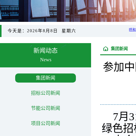
今天是：2026年8月8日 星期六
集团新闻
新闻动态
News
参加中
集团新闻
招标公司新闻
节能公司新闻
7月
项目公司新闻
绿色招