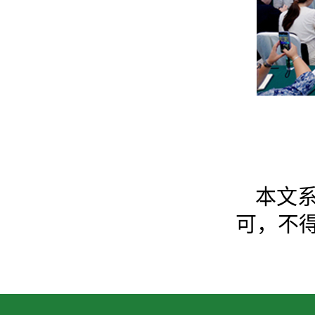
本文
可，不