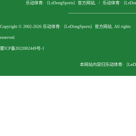
乐动体育·（LeDongSports）官方网站,
/
乐动体育·（LeDon
Copyright © 2002-2026 乐动体育·（LeDongSports）官方网站, All rights
reserved.
蒙ICP备2022002449号-1
本网站内容归乐动体育·（LeD