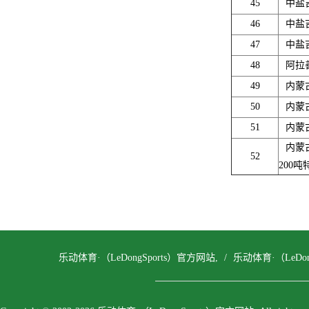
45
中盐
46
中盐
47
中盐
48
阿拉
49
内蒙
50
内蒙
51
内蒙
内蒙
52
200
乐动体育·（LeDongSports）官方网站,
/
乐动体育·（LeDon