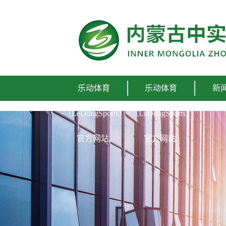
乐动体育
乐动体育
新
·（LeDongSports）
·（LeDongSports）
官方网站,
官方网站,