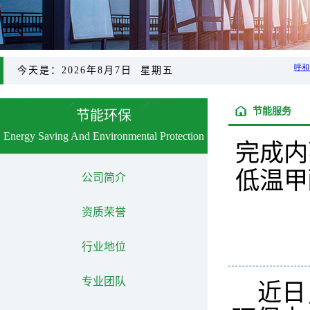
今天是：2026年8月7日 星期五
节能服务
节能环保
Energy Saving And Environmental Protection
完成内
低温甲
公司简介
资质荣誉
行业地位
专业团队
近日