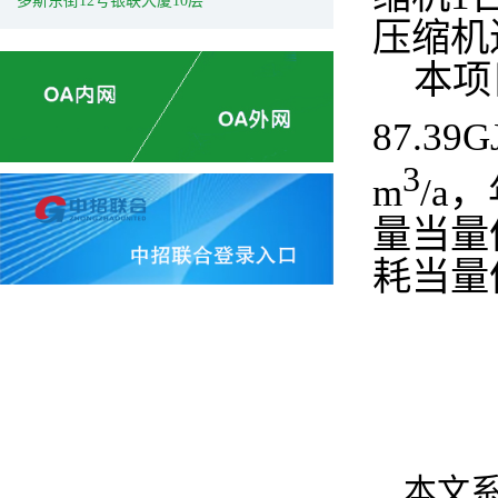
多斯东街12号银联大厦10层
压缩机
本项
87.3
3
m
/a
量当量值-
耗当量值-
本文