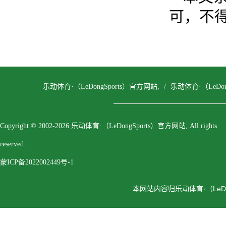
可，不
乐动体育·（LeDongSports）官方网站,
/
乐动体育·（LeDon
Copyright © 2002-2026 乐动体育·（LeDongSports）官方网站, All rights
reserved.
蒙ICP备2022002449号-1
本网站内容归乐动体育·（LeD