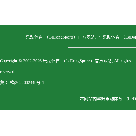
乐动体育·（LeDongSports）官方网站,
/
乐动体育·（LeDon
Copyright © 2002-2026 乐动体育·（LeDongSports）官方网站, All rights
reserved.
蒙ICP备2022002449号-1
本网站内容归乐动体育·（LeD