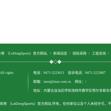
育·（LeDongSports）官方网站,
/
新闻动态
/
招标采购
/
工程咨询
l rights
电话：0471-5223613 投诉电话：0471-5223607
邮箱：imzs@imzs.com.cn 网址：/
地址：内蒙古自治区呼和浩特市赛罕区鄂尔多斯东街
育·（LeDongSports）官方网站,所有，任何单位以及个人未经许可