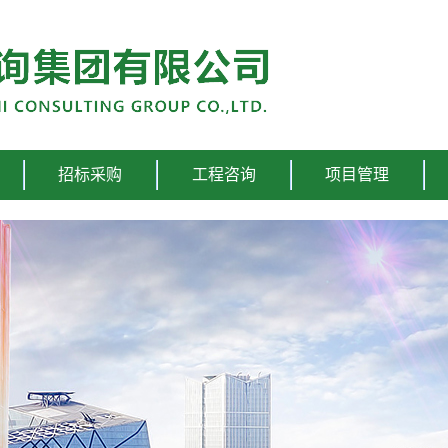
招标采购
工程咨询
项目管理