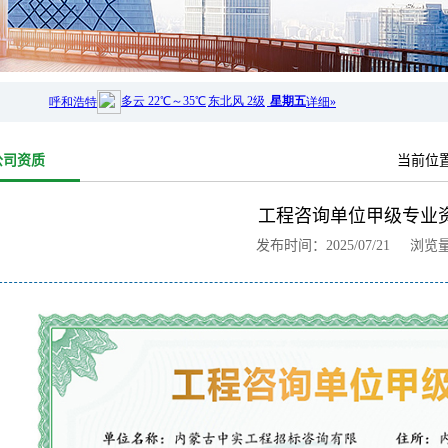
公司资质
当前位
工程咨询单位甲级专业
发布时间：2025/07/21 浏览