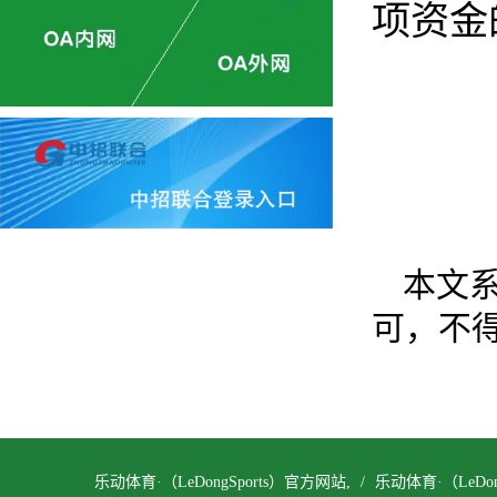
项资金
本文
可，不
乐动体育·（LeDongSports）官方网站,
/
乐动体育·（LeDon