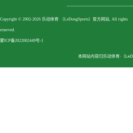
Copyright © 2002-2026 乐动体育·（LeDongSports）官方网站, All rights
reserved.
蒙ICP备2022002449号-1
本网站内容归乐动体育·（LeD