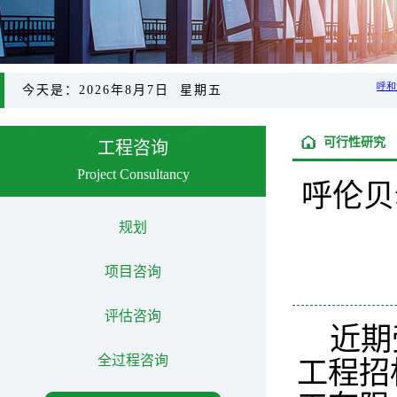
今天是：2026年8月7日 星期五
可行性研究
工程咨询
Project Consultancy
呼伦贝
规划
项目咨询
评估咨询
近期
全过程咨询
工程招