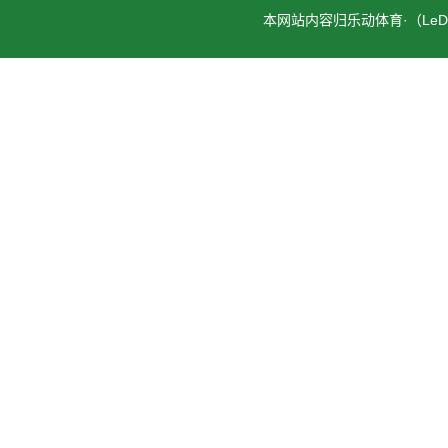
本网站内容归乐动体育·（LeD