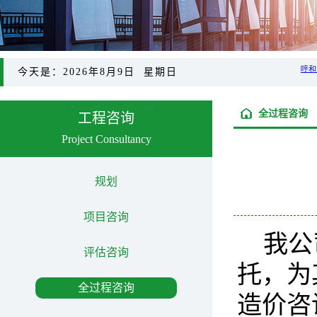
今天是：2026年8月9日 星期日
全过程咨询
工程咨询
Project Consultancy
规划
项目咨询
我公
评估咨询
托，为
全过程咨询
造价咨