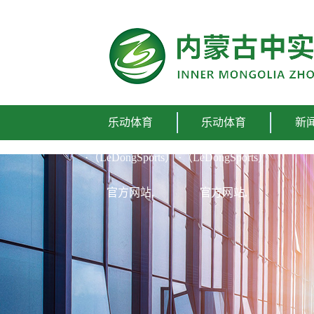
乐动体育
乐动体育
新
·（LeDongSports）
·（LeDongSports）
官方网站,
官方网站,