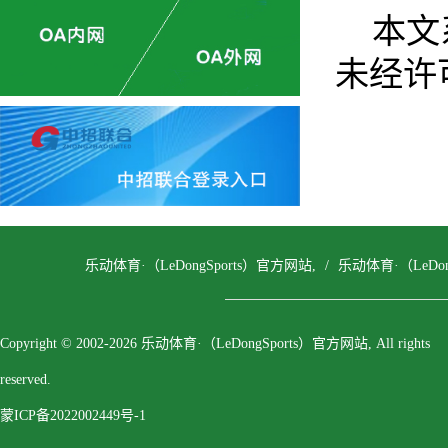
本文
未经许
乐动体育·（LeDongSports）官方网站,
/
乐动体育·（LeDon
Copyright © 2002-2026 乐动体育·（LeDongSports）官方网站, All rights
reserved.
蒙ICP备2022002449号-1