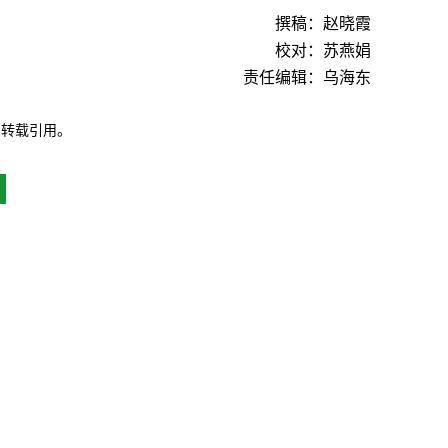
撰稿：赵晓霞
校对：苏燕娟
责任编辑：乌海东
自转载引用。