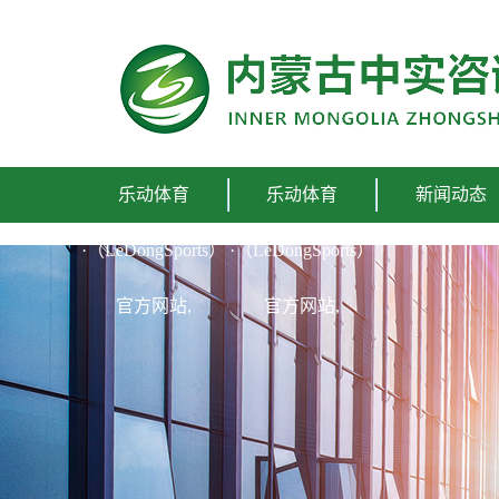
乐动体育
乐动体育
新闻动态
·（LeDongSports）
·（LeDongSports）
官方网站,
官方网站,