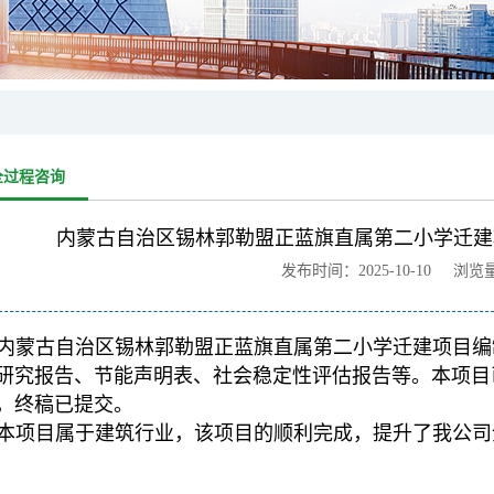
全过程咨询
内蒙古自治区锡林郭勒盟正蓝旗直属第二小学迁建
发布时间：2025-10-10 浏览
内蒙古自治区锡林郭勒盟正蓝旗直属第二小学迁建项目编
研究报告、节能声明表、社会稳定性评估报告等。本项目
，终稿已提交。
本项目属于建筑行业，该项目的顺利完成，提升了我公司