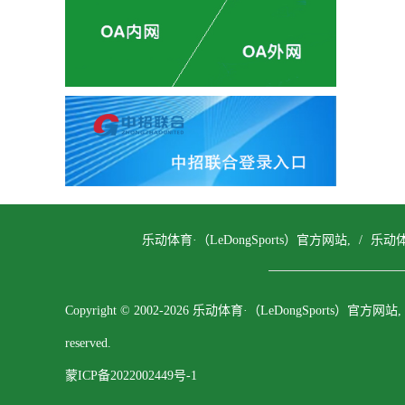
乐动体育·（LeDongSports）官方网站,
/
乐动体
Copyright © 2002-2026 乐动体育·（LeDongSports）官方网站, Al
reserved.
蒙ICP备2022002449号-1