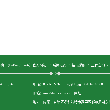
育·（LeDongSports）官方网站,
/
新闻动态
/
招标采购
/
工程咨询
l rights
电话：0471-5223613 投诉电话：0471-5223607
邮箱：imzs@imzs.com.cn 网址：/
地址：内蒙古自治区呼和浩特市赛罕区鄂尔多斯东街