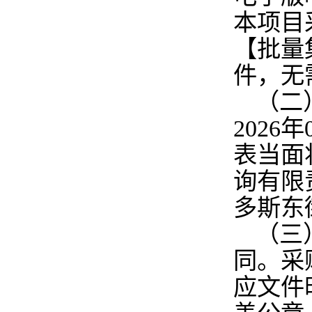
本项目
【批量
件，无
（二
2026年
表当面
询有限
多斯东
（三
同。采
应文件