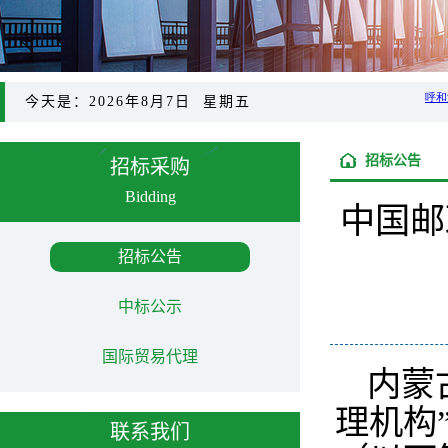
今天是：2026年8月7日 星期五
招标公告
招标采购
Bidding
中国邮
招标公告
中标公示
国际贸易代理
内蒙
理机构
联系我们