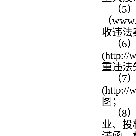
（5
（www
收违法
（6
(http:
重违法
（7
(http
图；
（8
业、投