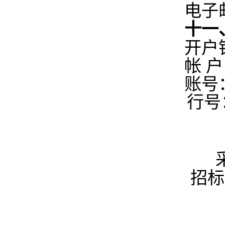
电子邮
十一
开户
帐 
账号：4
行号：
招标