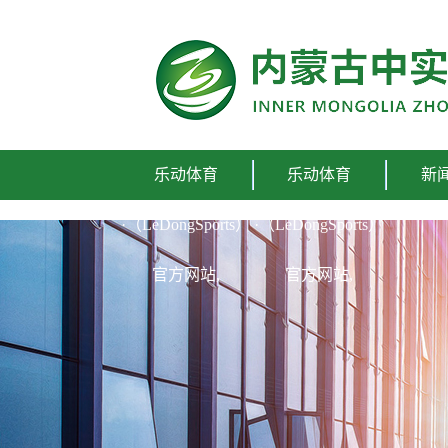
乐动体育
乐动体育
新
·（LeDongSports）
·（LeDongSports）
官方网站,
官方网站,