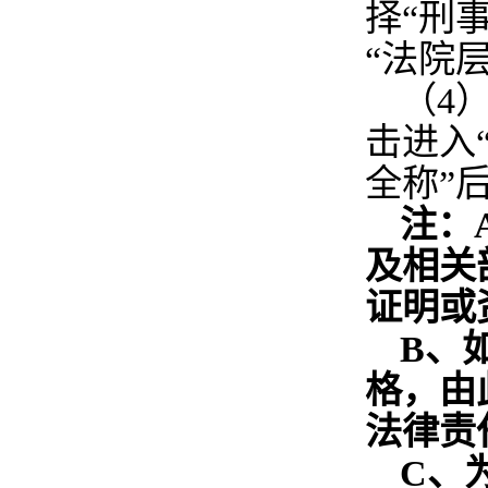
择“刑
“法院
（4）
击进入
全称”
注：
及相关
证明或
B
、
格，由
法律责
C
、