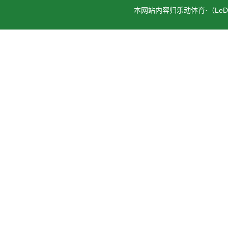
本网站内容归乐动体育·（LeD