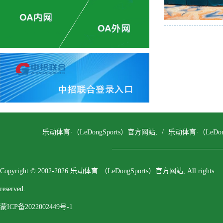
乐动体育·（LeDongSports）官方网站,
/
乐动体育·（LeDon
Copyright © 2002-2026 乐动体育·（LeDongSports）官方网站, All rights
reserved.
蒙ICP备2022002449号-1