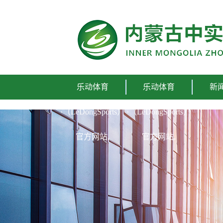
乐动体育
乐动体育
新
·（LeDongSports）
·（LeDongSports）
官方网站,
官方网站,