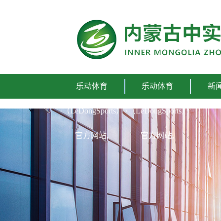
乐动体育
乐动体育
新
·（LeDongSports）
·（LeDongSports）
官方网站,
官方网站,