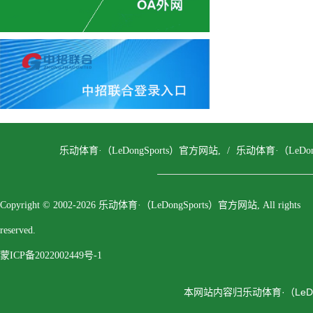
乐动体育·（LeDongSports）官方网站,
/
乐动体育·（LeDon
Copyright © 2002-2026 乐动体育·（LeDongSports）官方网站, All rights
reserved.
蒙ICP备2022002449号-1
本网站内容归乐动体育·（LeD