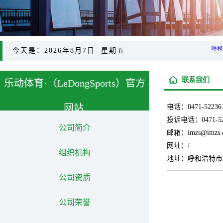
今天是：2026年8月7日 星期五
联系我们
乐动体育·（LeDongSports）官方
网站,
电话：0471-52236
投诉电话：0471-52
About us
公司简介
邮箱：imzs@imzs.c
网址：/
组织机构
地址：呼和浩特市
公司资质
公司荣誉