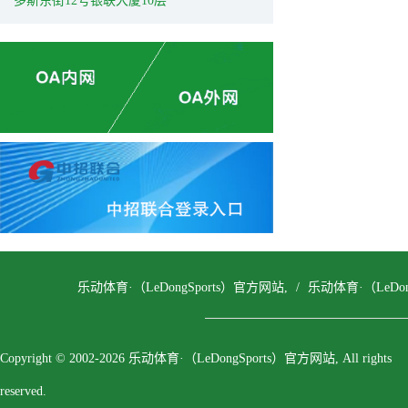
多斯东街12号银联大厦10层
乐动体育·（LeDongSports）官方网站,
/
乐动体育·（LeDon
Copyright © 2002-2026 乐动体育·（LeDongSports）官方网站, All rights
reserved.