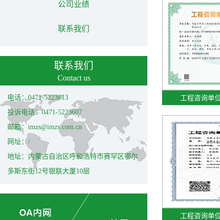
公司业绩
联系我们
联系我们
Contact us
电话：0471-5223613
工程咨询单
投诉电话：0471-5223607
邮箱：imzs@imzs.com.cn
网址：/
地址：内蒙古自治区呼和浩特市赛罕区鄂尔
多斯东街12号银联大厦10层
工程咨询单