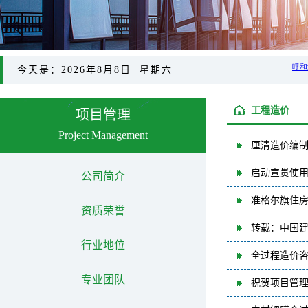
今天是：2026年8月8日 星期六
工程造价
项目管理
Project Management
厘清造价编
启动宣贯使用
公司简介
准格尔旗住
资质荣誉
转载：中国建
行业地位
全过程造价
专业团队
祝贺项目管理