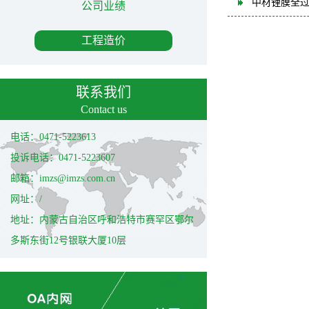
中材锂膜全
公司业绩
工程造价
联系我们
Contact us
电话：0471-5223613
投诉电话：0471-5223607
邮箱：imzs@imzs.com.cn
网址：/
地址：内蒙古自治区呼和浩特市赛罕区鄂尔
多斯东街12号银联大厦10层