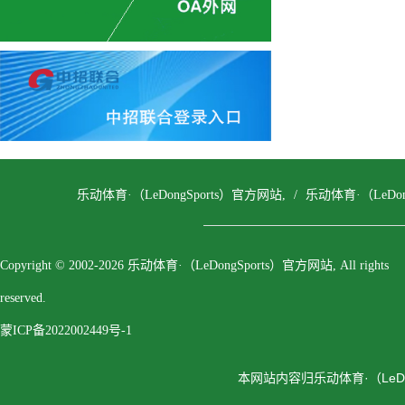
乐动体育·（LeDongSports）官方网站,
/
乐动体育·（LeDon
Copyright © 2002-2026 乐动体育·（LeDongSports）官方网站, All rights
reserved.
蒙ICP备2022002449号-1
本网站内容归乐动体育·（LeD