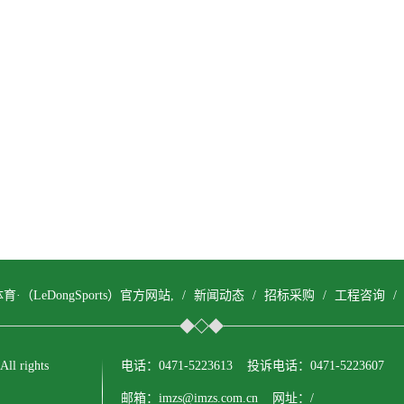
育·（LeDongSports）官方网站,
/
新闻动态
/
招标采购
/
工程咨询
l rights
电话：0471-5223613 投诉电话：0471-5223607
邮箱：imzs@imzs.com.cn 网址：/