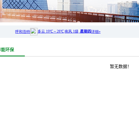
节能环保
暂无数据！