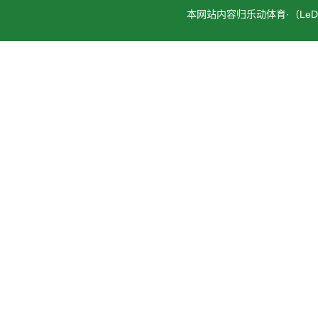
本网站内容归乐动体育·（LeD