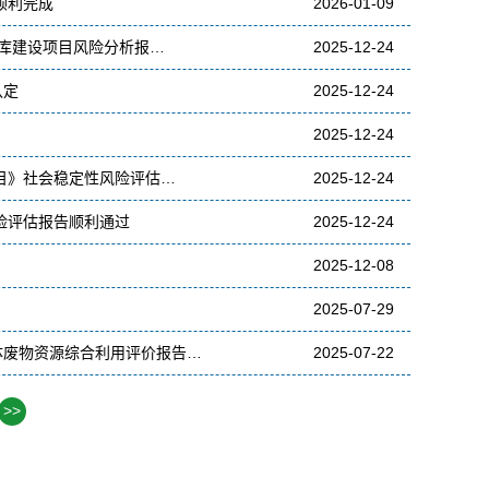
顺利完成
2026-01-09
矿库建设项目风险分析报…
2025-12-24
认定
2025-12-24
2025-12-24
目》社会稳定性风险评估…
2025-12-24
险评估报告顺利通过
2025-12-24
2025-12-08
2025-07-29
体废物资源综合利用评价报告…
2025-07-22
>>