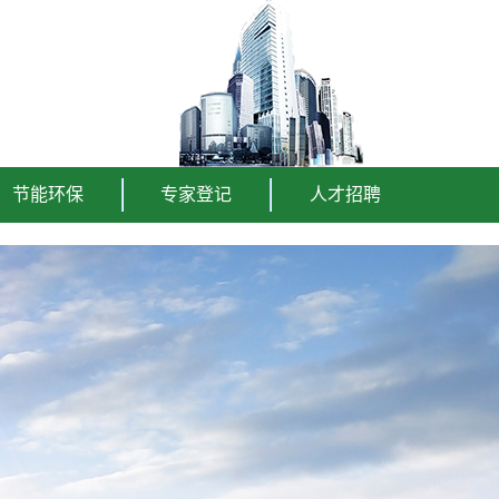
节能环保
专家登记
人才招聘