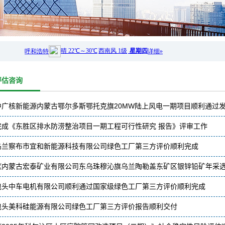
评估咨询
中广核新能源内蒙古鄂尔多斯鄂托克旗20MW陆上风电一期项目顺利通过
完成《东胜区排水防涝整治项目一期工程可行性研究 报告》评审工作
乌兰察布市宜和新能源科技有限公司绿色工厂第三方评价顺利完成
《内蒙古宏泰矿业有限公司东乌珠穆沁旗乌兰陶勒盖东矿区银锌铅矿年采选
包头中车电机有限公司顺利通过国家级绿色工厂第三方评价顺利完成
包头美科硅能源有限公司绿色工厂第三方评价报告顺利交付