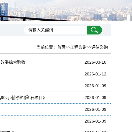
当前位置：
首页
>>工程咨询>>评估咨询
发改委综合验收
2026-03-10
2026-01-12
2026-01-09
90万吨银锌铅矿石项目》…
2026-01-09
2026-01-09
2026-01-09