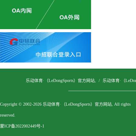
乐动体育·（LeDongSports）官方网站,
/
乐动体育·（LeDon
Copyright © 2002-2026 乐动体育·（LeDongSports）官方网站, All rights
reserved.
蒙ICP备2022002449号-1